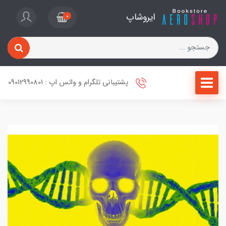
ایروشاپ
0
پشتیبانی تلگرام و واتس اپ : 09012990801