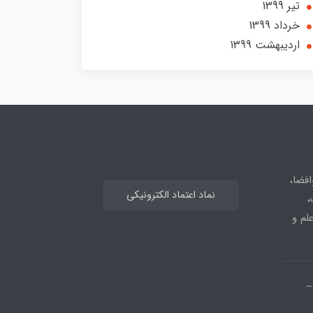
تير 1399
خرداد 1399
ارديبهشت 1399
افضا،
نماد اعتماد الکترونیکی
،
علم و
_