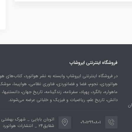
فروشگاه اینترنتی ایروشاپ
در فروشگاه اینترنتی ایروشاپ وابسته به نشر هوانورد، کتاب‌های هو
هوانوردی، نجوم، فضا و فضانوردی، فناوری نظامی، هواپیما، موشک
ماهواره، بالگرد، پهپاد، سفرنامه، زندگینامه، تاریخ جهان، دانستنیها، 
دانش، تاریخ علم، ریاضیات و فیزیک و خلبانی عرضه می‌شوند.
ن
اتوبان بابایی _ شهرک بهشتی 
09012990801
شقایق24 _ انتشارات هوانورد