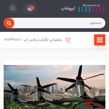
ایروشاپ
0
پشتیبانی تلگرام و واتس اپ : 09012990801