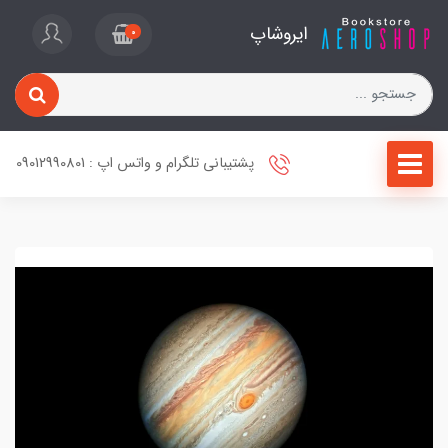
ایروشاپ
0
پشتیبانی تلگرام و واتس اپ : 09012990801