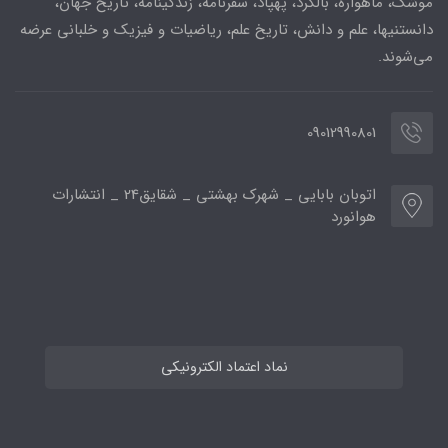
موشک، ماهواره، بالگرد، پهپاد، سفرنامه، زندگینامه، تاریخ جهان،
دانستنیها، علم و دانش، تاریخ علم، ریاضیات و فیزیک و خلبانی عرضه
می‌شوند.
09012990801
اتوبان بابایی _ شهرک بهشتی _ شقایق24 _ انتشارات
هوانورد
نماد اعتماد الکترونیکی