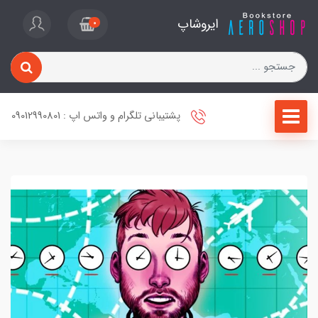
ایروشاپ
0
پشتیبانی تلگرام و واتس اپ : 09012990801