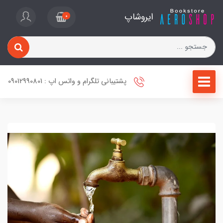
ایروشاپ
0
پشتیبانی تلگرام و واتس اپ : 09012990801