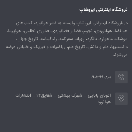
فروشگاه اینترنتی ایروشاپ
در فروشگاه اینترنتی ایروشاپ وابسته به نشر هوانورد، کتاب‌های
هوافضا، هوانوردی، نجوم، فضا و فضانوردی، فناوری نظامی، هواپیما،
موشک، ماهواره، بالگرد، پهپاد، سفرنامه، زندگینامه، تاریخ جهان،
دانستنیها، علم و دانش، تاریخ علم، ریاضیات و فیزیک و خلبانی عرضه
می‌شوند.
09012990801
اتوبان بابایی _ شهرک بهشتی _ شقایق24 _ انتشارات
هوانورد