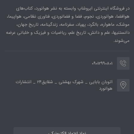
در فروشگاه اینترنتی ایروشاپ وابسته به نشر هوانورد، کتاب‌های
هوافضا، هوانوردی، نجوم، فضا و فضانوردی، فناوری نظامی، هواپیما،
موشک، ماهواره، بالگرد، پهپاد، سفرنامه، زندگینامه، تاریخ جهان،
دانستنیها، علم و دانش، تاریخ علم، ریاضیات و فیزیک و خلبانی عرضه
می‌شوند.
09012990801
اتوبان بابایی _ شهرک بهشتی _ شقایق24 _ انتشارات
هوانورد
نماد اعتماد الکترونیکی