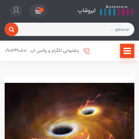
ایروشاپ
0
پشتیبانی تلگرام و واتس اپ : 09012990801