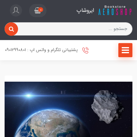
ایروشاپ
0
پشتیبانی تلگرام و واتس اپ : 09012990801