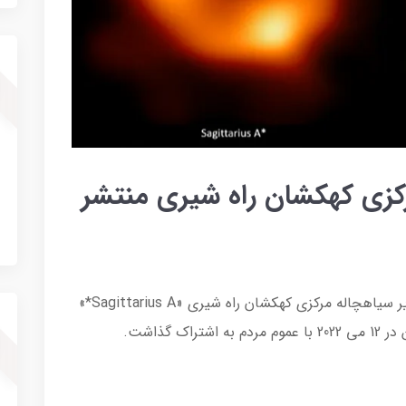
رکزی کهکشان راه شیری منتشر
تلسکوپ «افق رویداد» موفق به ثبت اولین تصویر سیاهچاله مرکزی کهکشان راه شیری «Sagittarius A*»
 گذاشت.