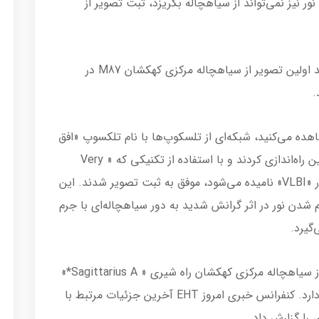
نور نیز نمی‌تواند از سیاهچاله بگریزد، ثبت تصویر از
درنهایت در آپریل 2019 ستاره‌شناسان موفق شدند اولین تصویر از سیاهچاله مرکزی کهکشان M87 در
هده می‌کنید، شبکه‌ای از تلسکوپ‌ها با نام تلکسوپ «افق
رویداد» و یا «EHT» را در بخش‌های مختلف زمین راه‌اندازی کردند و با استفاده از تکنیکی که « Very
Long Baseline Interferometry» که به اختصار «VLBI» نامیده می‌شود، موفق به ثبت تصویر شدند. این
شدن نور در اثر گرانش شدید به دور سیاهچاله‌ای با جرم
هدف بعدی دانشمندان تیم EHT تصویربرداری از سیاهچاله مرکزی کهکشان راه شیری « Sagittarius A*»
است که در فاصله 26000 سال نوری از زمین قرار دارد. کنفرانس خبری امروز EHT آخرین جزئیات مرتبط با
را گزارش داد.