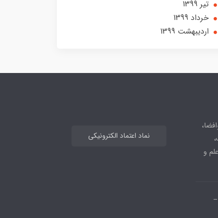
تير 1399
خرداد 1399
ارديبهشت 1399
افضا،
نماد اعتماد الکترونیکی
،
علم و
_