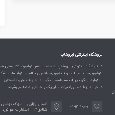
فروشگاه اینترنتی ایروشاپ
در فروشگاه اینترنتی ایروشاپ وابسته به نشر هوانورد، کتاب‌های هو
هوانوردی، نجوم، فضا و فضانوردی، فناوری نظامی، هواپیما، موشک
ماهواره، بالگرد، پهپاد، سفرنامه، زندگینامه، تاریخ جهان، دانستنیها، 
دانش، تاریخ علم، ریاضیات و فیزیک و خلبانی عرضه می‌شوند.
ن
اتوبان بابایی _ شهرک بهشتی 
09012990801
شقایق24 _ انتشارات هوانورد