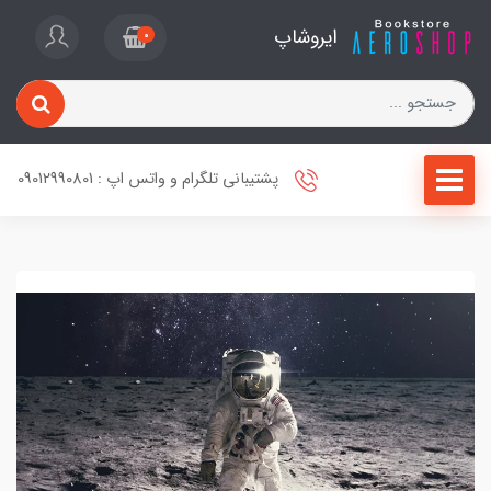
ایروشاپ
0
پشتیبانی تلگرام و واتس اپ : 09012990801