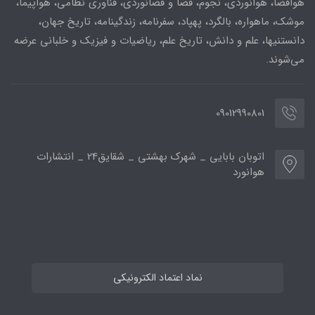
هوافضا، هوانوردی، نجوم، فضا و فضانوردی، فناوری نظامی، هواپیما،
موشک، ماهواره، بالگرد، پهپاد، سفرنامه، زندگینامه، تاریخ جهان،
دانستنیها، علم و دانش، تاریخ علم، ریاضیات و فیزیک و خلبانی عرضه
می‌شوند.
09012990801
اتوبان بابایی _ شهرک بهشتی _ شقایق24 _ انتشارات
هوانورد
نماد اعتماد الکترونیکی