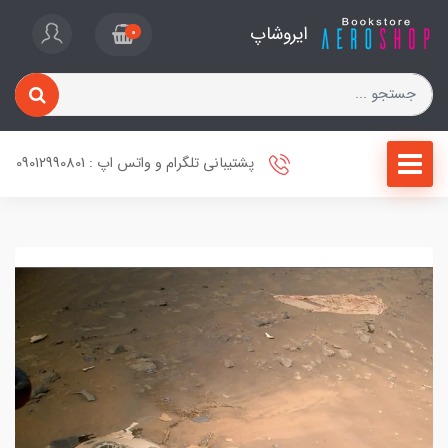
ایروشاپ
0
پشتیبانی تلگرام و واتس اپ : 09012990801