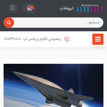
ایروشاپ
0
پشتیبانی تلگرام و واتس اپ : 09012990801