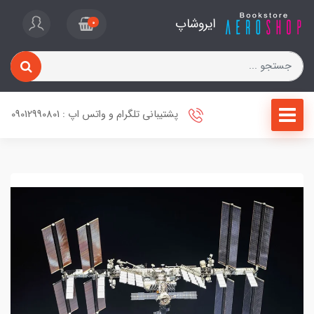
ایروشاپ
0
پشتیبانی تلگرام و واتس اپ : 09012990801