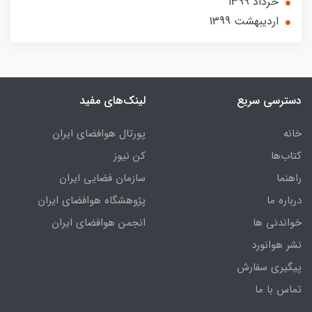
خرداد 1399
ارديبهشت 1399
دسترسی سریع
لینک‌های مفید
خانه
پورتال هوافضای ایران
کتاب‌ها
کن نیوز
راهنما
سازمان فضایی ایران
درباره ما
پژوهشگاه هوافضای ایران
خواندنی ها
انجمن هوافضای ایران
نشر هوانورد
پیگیری سفارش
تماس با ما