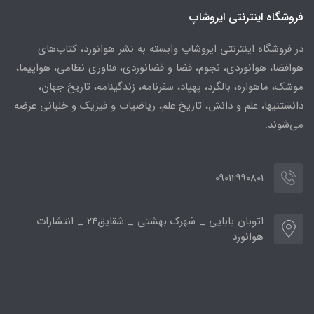
فروشگاه اینترنتی ایروشاپ
در فروشگاه اینترنتی ایروشاپ وابسته به نشر هوانورد، کتاب‌های
هوافضا، هوانوردی، نجوم، فضا و فضانوردی، فناوری نظامی، هواپیما،
موشک، ماهواره، بالگرد، پهپاد، سفرنامه، زندگینامه، تاریخ جهان،
دانستنیها، علم و دانش، تاریخ علم، ریاضیات و فیزیک و خلبانی عرضه
می‌شوند.
09012990801
اتوبان بابایی _ شهرک بهشتی _ شقایق24 _ انتشارات
هوانورد