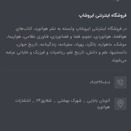
فروشگاه اینترنتی ایروشاپ
در فروشگاه اینترنتی ایروشاپ وابسته به نشر هوانورد، کتاب‌های
هوافضا، هوانوردی، نجوم، فضا و فضانوردی، فناوری نظامی، هواپیما،
موشک، ماهواره، بالگرد، پهپاد، سفرنامه، زندگینامه، تاریخ جهان،
دانستنیها، علم و دانش، تاریخ علم، ریاضیات و فیزیک و خلبانی عرضه
می‌شوند.
09012990801
اتوبان بابایی _ شهرک بهشتی _ شقایق24 _ انتشارات
هوانورد