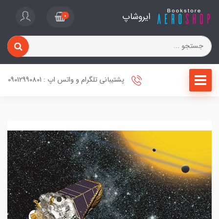
ایروشاپ
0
پشتیبانی تلگرام و واتس اپ : 09012990801