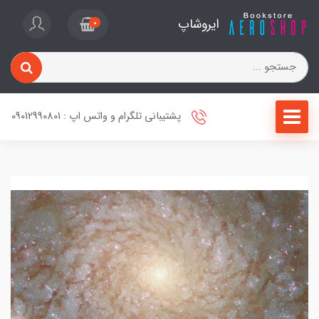
ایروشاپ
0
پشتیبانی تلگرام و واتس اپ : 09012990801