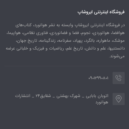
فروشگاه اینترنتی ایروشاپ
در فروشگاه اینترنتی ایروشاپ وابسته به نشر هوانورد، کتاب‌های
هوافضا، هوانوردی، نجوم، فضا و فضانوردی، فناوری نظامی، هواپیما،
موشک، ماهواره، بالگرد، پهپاد، سفرنامه، زندگینامه، تاریخ جهان،
دانستنیها، علم و دانش، تاریخ علم، ریاضیات و فیزیک و خلبانی عرضه
می‌شوند.
09012990801
اتوبان بابایی _ شهرک بهشتی _ شقایق24 _ انتشارات
هوانورد