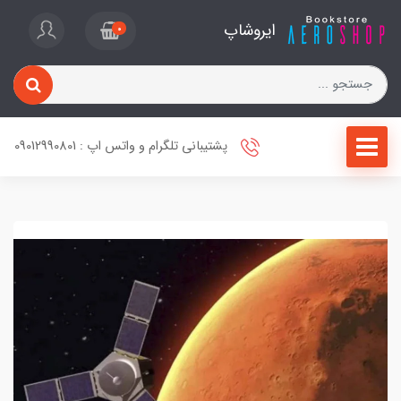
ایروشاپ
0
پشتیبانی تلگرام و واتس اپ : 09012990801