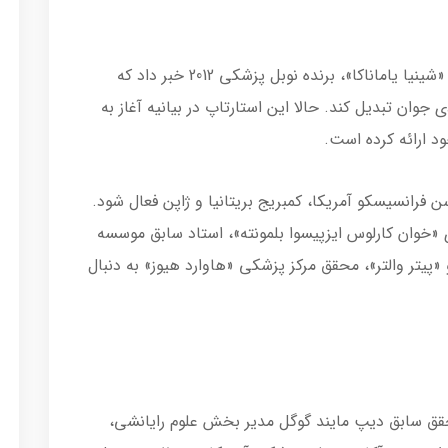
استارتاپ آلتوس لبز چند ماه پیش از همکاری با «شینیا یاماناکا»، برنده نوبل پزشکی 2012 خبر داد که
ی جوان تبدیل کند. حالا این استارتاپ در بیانیه آغاز به
د ارائه کرده است.
ن فرانسیسکو آمریکا، کمبریج بریتانیا و ژاپن فعال شود.
خوان کارلوس ایزپیسوا بلمونته»، استاد سابق موسسه
پیتر والتر»، محقق مرکز پزشکی «هاوارد هیوز» به دنبال
حقق سابق دیپ مایند گوگل مدیر بخش علوم رایانشی،