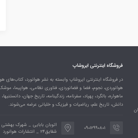
فروشگاه اینترنتی ایروشاپ
در فروشگاه اینترنتی ایروشاپ وابسته به نشر هوانورد، کتاب‌های هو
هوانوردی، نجوم، فضا و فضانوردی، فناوری نظامی، هواپیما، موشک
ماهواره، بالگرد، پهپاد، سفرنامه، زندگینامه، تاریخ جهان، دانستنیها، 
دانش، تاریخ علم، ریاضیات و فیزیک و خلبانی عرضه می‌شوند.
ن
اتوبان بابایی _ شهرک بهشتی 
09012990801
شقایق24 _ انتشارات هوانورد