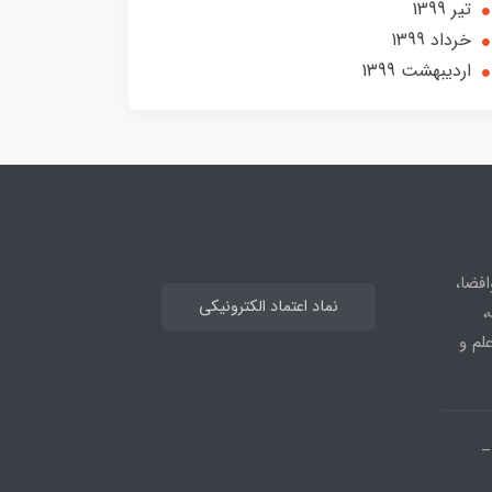
تير 1399
خرداد 1399
ارديبهشت 1399
افضا،
نماد اعتماد الکترونیکی
،
علم و
_