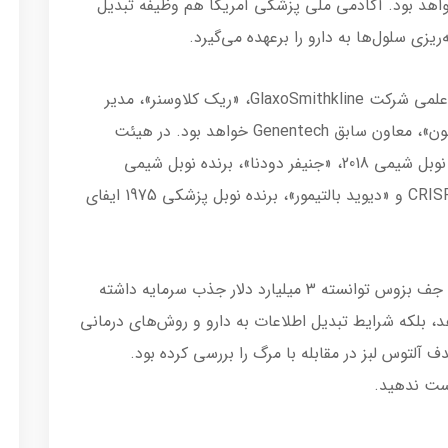
هد بود. آکادمی ملی پزشکی آمریکا هم وظیفه تبدیل
یزی سلول‌ها به دارو را برعهده می‌گیرد.
تیم مدیران آلتوس لبز شامل «هل بارون»، مدیر علمی شرکت GlaxoSmithkline، «ریک کلاوسنر»، مدیر
سابق موسسه ملی سرطان آمریکا و «ان لی-کارلون»، معاون سابق Genentech خواهد بود. در هیئت
مدیره هم افرادی مثل «فرانسیس آرنولد»، برنده نوبل شیمی 2018، «جنیفر دودنا»، برنده نوبل شیمی
2020 به خاطر تلاش روی تکنیک اصلاح ژن با CRISPR و «دیوید بالتیمور»، برنده نوبل پزشکی 1975 ایفای
در این اطلاعیه گفته شده که استارتاپ متعلق به جف بزوس توانسته 3 میلیارد دلار جذب سرمایه داشته
هد، بلکه شرایط تبدیل اطلاعات به دارو و روش‌های درمانی
 آلتوس لبز در مقابله با مرگ را بررسی کرده بود.
دست ندهید.