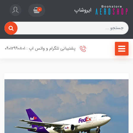
ایروشاپ
0
پشتیبانی تلگرام و واتس اپ : 09012990801