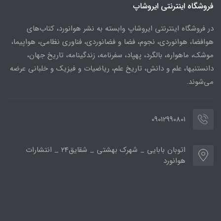
فروشگاه اینترنتی ایروشاپ
در فروشگاه اینترنتی ایروشاپ وابسته به نشر هوانورد، کتاب‌های
هوافضا، هوانوردی، نجوم، فضا و فضانوردی، فناوری نظامی، هواپیما،
موشک، ماهواره، بالگرد، پهپاد، سفرنامه، زندگینامه، تاریخ جهان،
دانستنیها، علم و دانش، تاریخ علم، ریاضیات و فیزیک و خلبانی عرضه
می‌شوند.
09012990801
اتوبان بابایی _ شهرک بهشتی _ شقایق24 _ انتشارات
هوانورد