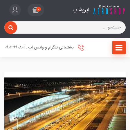
ایروشاپ
0
پشتیبانی تلگرام و واتس اپ : 09012990801