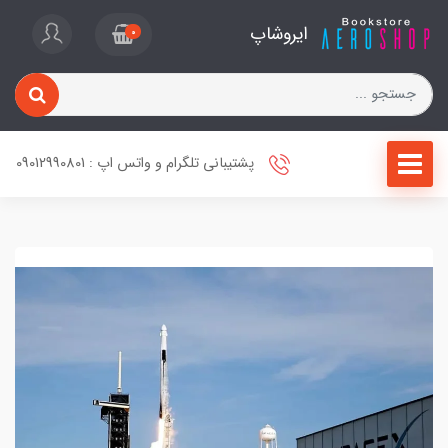
ایروشاپ
0
پشتیبانی تلگرام و واتس اپ : 09012990801