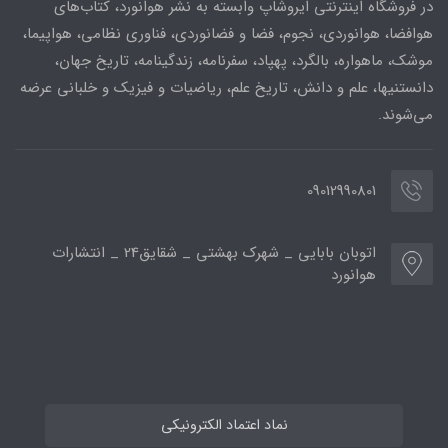
در فروشگاه اینترنتی ایروشاپ وابسته به نشر هوانورد، کتاب‌های
هوافضا، هوانوردی، نجوم، فضا و فضانوردی، فناوری نظامی، هواپیما،
موشک، ماهواره، بالگرد، پهپاد، سفرنامه، زندگینامه، تاریخ جهان،
دانستنیها، علم و دانش، تاریخ علم، ریاضیات و فیزیک و خلبانی عرضه
می‌شوند.
09012990801
اتوبان بابایی _ شهرک بهشتی _ شقایق24 _ انتشارات
هوانورد
نماد اعتماد الکترونیکی