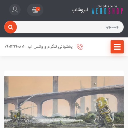
ایروشاپ
0
پشتیبانی تلگرام و واتس اپ : 09012990801