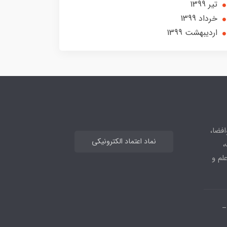
تير 1399
خرداد 1399
ارديبهشت 1399
افضا،
نماد اعتماد الکترونیکی
،
علم و
_