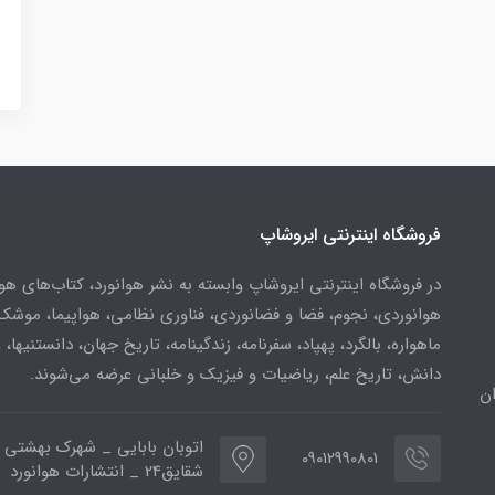
فروشگاه اینترنتی ایروشاپ
در فروشگاه اینترنتی ایروشاپ وابسته به نشر هوانورد، کتاب‌های هو
هوانوردی، نجوم، فضا و فضانوردی، فناوری نظامی، هواپیما، موشک
ماهواره، بالگرد، پهپاد، سفرنامه، زندگینامه، تاریخ جهان، دانستنیها، 
دانش، تاریخ علم، ریاضیات و فیزیک و خلبانی عرضه می‌شوند.
ن
اتوبان بابایی _ شهرک بهشتی 
09012990801
شقایق24 _ انتشارات هوانورد