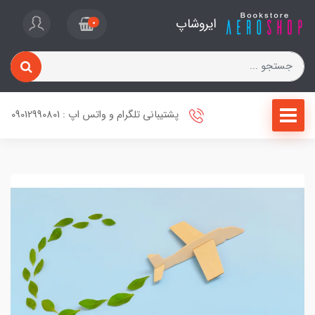
ایروشاپ
0
پشتیبانی تلگرام و واتس اپ : 09012990801