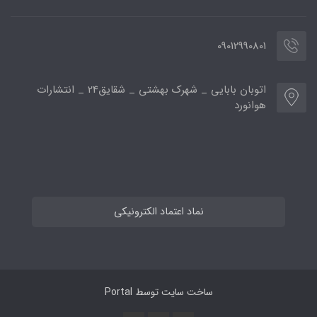
09012990801
اتوبان بابایی _ شهرک بهشتی _ شقایق24 _ انتشارات
هوانورد
نماد اعتماد الکترونیکی
ساخت سایت توسط
Portal