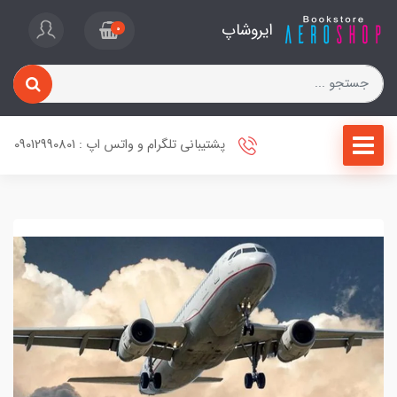
ایروشاپ
0
پشتیبانی تلگرام و واتس اپ : 09012990801