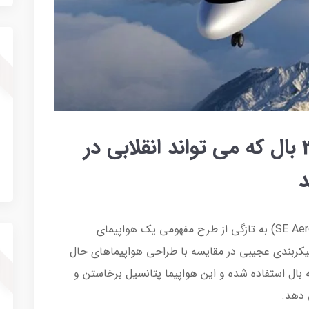
اس‌ئی200؛ هواپیمایی با 3 بال که می تواند انقلابی در
د
شرکتی نوپا به نام اس‌ئی اروناتیکس (SE Aeronautics) به تازگی از طرح مفهومی یک هواپیمای
ونمایی کرده که از پیکربندی عجیبی در مقایسه با طراحی هواپیماهای حال
ردار است. در طراحی اس‌ئی200 از سه بال استفاده شده و این هواپیما پتانسیل برخاستن و
ی دهد.