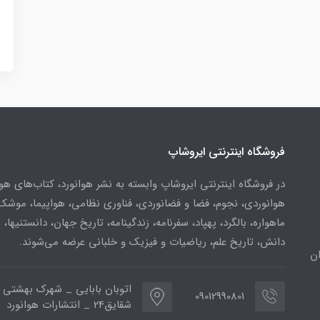
فروشگاه اینترنتی ایروشاپ
در فروشگاه اینترنتی ایروشاپ وابسته به نشر هوانورد، کتاب‌های هو
هوانوردی، نجوم، فضا و فضانوردی، فناوری نظامی، هواپیما، موشک
ماهواره، بالگرد، پهپاد، سفرنامه، زندگینامه، تاریخ جهان، دانستنیها، 
دانش، تاریخ علم، ریاضیات و فیزیک و خلبانی عرضه می‌شوند.
ن
اتوبان بابایی _ شهرک بهشتی 
09012990801
شقایق24 _ انتشارات هوانورد