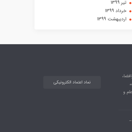
تير 1399
خرداد 1399
ارديبهشت 1399
افضا،
نماد اعتماد الکترونیکی
،
علم و
_