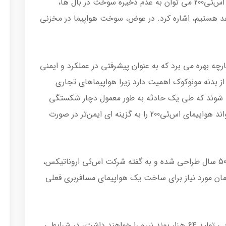
از دیگر تغییرات قابل توجه در طراحی هواپیمای اس‌ئی200 می توان به عدم ذخیره سوخت در بال ها،
هد هستیم، اشاره کرد. در عوض، سوخت هواپیما در مخزنی
ونوکوک یکپارچه بهره می برد که به عنوان پیشرفتی در عملکرد و ایمنی
ز بدنه مونوکوک اهمیت دارد زیرا هواپیماهای تجاری
 شوند که طی یک حادثه به طور معمول دچار شکستگی
می شوند. طراحی یک تکه بدنه و بال ها می تواند هواپیمای اس‌ئی200 را به گزینه ای ایمن‌تر در صورت
این هواپیما با مد نظر قرار دادن طول عمر مفید 50 سال طراحی شده و به گفته شرکت اس‌ئی اروناتیکس،
مان مورد نیاز برای ساخت یک هواپیمای مسافربری فعلی
دو پیشرانه هواپیمای اس‌ئی200 در مجموع توانایی تولید 64 هزار پوند نیرو را خواهند داشت، در شرایطی