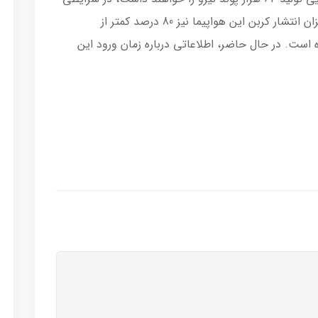
که 70 درصد سوخت کمتری مصرف می کنند. میزان انتشار کربن این هواپیما نیز 80 درصد کمتر از
ست. در حال حاضر، اطلاعاتی درباره زمان ورود این