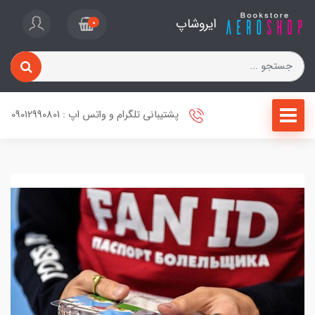
ایروشاپ
0
پشتیبانی تلگرام و واتس اپ : 09012990801