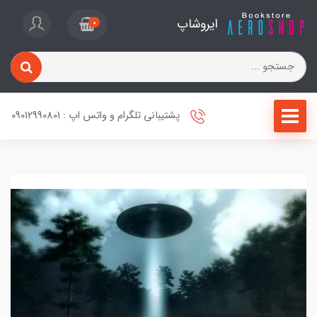
ایروشاپ
0
پشتیبانی تلگرام و واتس اپ : 09012990801