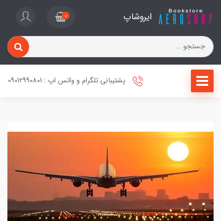
ایروشاپ
0
پشتیبانی تلگرام و واتس اپ : 09012990801