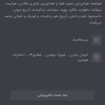
هوافضا، هوانوردی، نجوم، فضا و فضانوردی، فناوری نظامی، هواپیما،
موشک، ماهواره، بالگرد، پهپاد، سفرنامه، زندگینامه، تاریخ جهان،
دانستنیها، علم و دانش، تاریخ علم، ریاضیات و فیزیک و خلبانی عرضه
می‌شوند.
09012990801
اتوبان بابایی _ شهرک بهشتی _ شقایق24 _ انتشارات
هوانورد
نماد اعتماد الکترونیکی