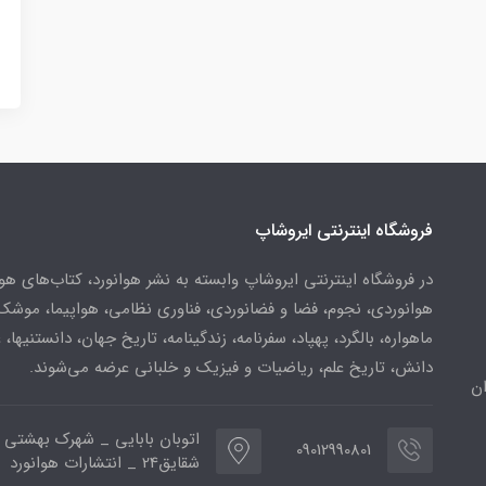
فروشگاه اینترنتی ایروشاپ
در فروشگاه اینترنتی ایروشاپ وابسته به نشر هوانورد، کتاب‌های هو
هوانوردی، نجوم، فضا و فضانوردی، فناوری نظامی، هواپیما، موشک
ماهواره، بالگرد، پهپاد، سفرنامه، زندگینامه، تاریخ جهان، دانستنیها، 
دانش، تاریخ علم، ریاضیات و فیزیک و خلبانی عرضه می‌شوند.
ن
اتوبان بابایی _ شهرک بهشتی 
09012990801
شقایق24 _ انتشارات هوانورد