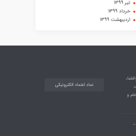
تير 1399
خرداد 1399
ارديبهشت 1399
افضا،
نماد اعتماد الکترونیکی
،
علم و
_