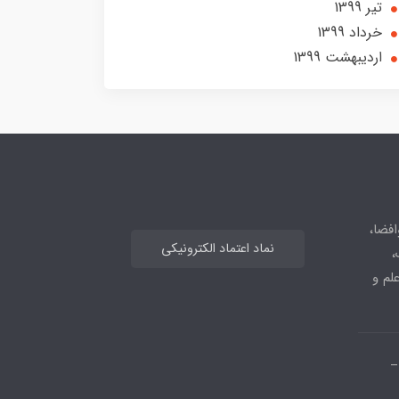
تير 1399
خرداد 1399
ارديبهشت 1399
افضا،
نماد اعتماد الکترونیکی
،
علم و
_