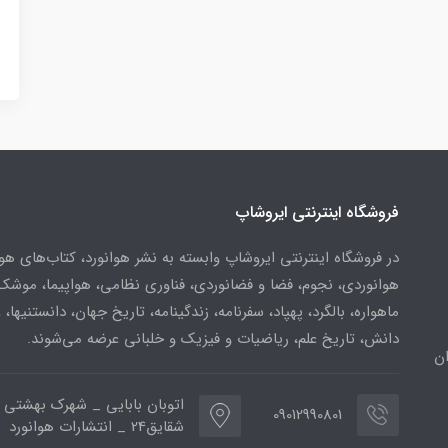
فروشگاه اینترنتی ایروشاپ
در فروشگاه اینترنتی ایروشاپ وابسته به نشر هوانورد، کتاب‌های هو
هوانوردی، نجوم، فضا و فضانوردی، فناوری نظامی، هواپیما، موشک
ماهواره، بالگرد، پهپاد، سفرنامه، زندگینامه، تاریخ جهان، دانستنیها، 
دانش، تاریخ علم، ریاضیات و فیزیک و خلبانی عرضه می‌شوند.
ن
اتوبان بابایی _ شهرک بهشتی 
09012990801
شقایق24 _ انتشارات هوانورد