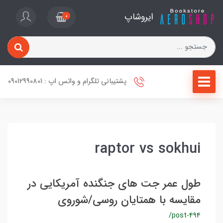
ایروشاپ
0
پشتیبانی تلگرام و واتس اپ : 09012990801
raptor vs sokhui
طول عمر جت های جنگنده آمریکایی در
مقایسه با همتایان روسی/شوروی
/post-494