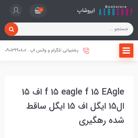
ایروشاپ
0
پشتیبانی تلگرام و واتس اپ : 09012990801
f 15 eagle f 15 EAgle اف 15
ال15 ایگل اف 15 ایگل ساقط
شده رهگیری