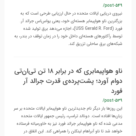
/post-549
نیروی دریایی ایالات متحده در حال ارزیابی طرحی است که به
بزرگترین ناو هواپیمابر هسته‌ای خود، یعنی یو‌اس‌اس جرالد آر.
فورد (USS Gerald R. Ford)، اجازه می‌دهد برق تولید شده
توسط رآکتورهای هسته‌ای داخل خود را در زمان توقف در بندر، به
شبکه‌های برق ساحلی تزریق کند.
ناو هواپیمابری که در برابر ۱۸ تن تی‌ان‌تی
دوام آورد؛ پشت‌پرده‌ی قدرت جرالد آر
فورد
/post-539
این روزها بار دیگر نام جدیدترین ناو هواپیمابر ایالات متحده بر سر
زبان‌ها افتاده است. دونالد ترامپ، رئیس جمهور ایالات متحده
مدعی شده که ناو هواپیمابر جرالد فورد نیز به خاورمیانه فرستاده
خواهد شد تا ناو آبراهام لینکلن را همراهی کند. این اتفاق در