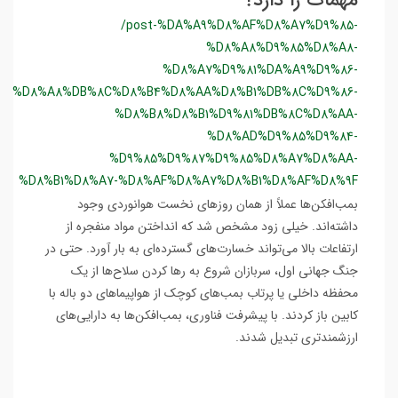
مهمات را دارد؟
/post-%DA%A9%D8%AF%D8%A7%D9%85-
%D8%A8%D9%85%D8%A8-
%D8%A7%D9%81%DA%A9%D9%86-
%D8%A8%DB%8C%D8%B4%D8%AA%D8%B1%DB%8C%D9%86-
%D8%B8%D8%B1%D9%81%DB%8C%D8%AA-
%D8%AD%D9%85%D9%84-
%D9%85%D9%87%D9%85%D8%A7%D8%AA-
%D8%B1%D8%A7-%D8%AF%D8%A7%D8%B1%D8%AF%D8%9F
بمب‌افکن‌ها عملاً از همان روزهای نخست هوانوردی وجود
داشته‌اند. خیلی زود مشخص شد که انداختن مواد منفجره از
ارتفاعات بالا می‌تواند خسارت‌های گسترده‌ای به بار آورد. حتی در
جنگ جهانی اول، سربازان شروع به رها کردن سلاح‌ها از یک
محفظه داخلی یا پرتاب بمب‌های کوچک از هواپیماهای دو باله با
کابین باز کردند. با پیشرفت فناوری، بمب‌افکن‌ها به دارایی‌های
ارزشمندتری تبدیل شدند.