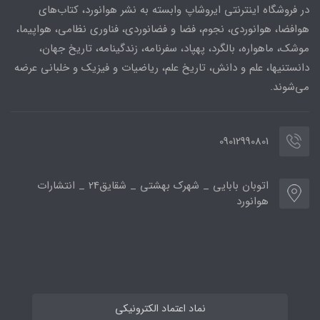
در فروشگاه اینترنتی ایروشاپ وابسته به نشر هوانورد، کتاب‌های
هوافضا، هوانوردی، نجوم، فضا و فضانوردی، فناوری نظامی، هواپیما،
موشک، ماهواره، بالگرد، پهپاد، سفرنامه، زندگینامه، تاریخ جهان،
دانستنیها، علم و دانش، تاریخ علم، ریاضیات و فیزیک و خلبانی عرضه
می‌شوند.
09012990801
اتوبان بابایی _ شهرک بهشتی _ شقایق24 _ انتشارات
هوانورد
نماد اعتماد الکترونیکی