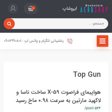
ایروشاپ
0
پشتیبانی تلگرام و واتس اپ : 09012990801
Top Gun
هواپیمای فراصوت X-59 ساخت ناسا و
لاکهید مارتین به سرعت ۰.۹۸ ماخ رسید
/post-544