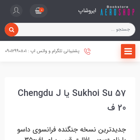
ایروشاپ
0
پشتیبانی تلگرام و واتس اپ : 09012990801
Sukhoi Su 57 یا Chengdu J
20 ف
جدیدترین نسخه جنگنده فرانسوی داسو