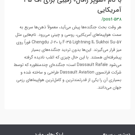
با نام «سوپر رافال» رقیبی برای اف-۳۵
آمریکایی
/post-538
هر وقت بحث جنگنده‌ها پیش می‌آید، معمولاً ذهن‌ها سریع به
سمت هواپیماهای آمریکایی، روسی و چینی می‌رود. نام‌هایی مثل
F-35 Lightning II، Sukhoi Su-57 یا Chengdu J-20 فوراً روی
میز قرار می‌گیرند. این‌ها بدون تردید جنگنده‌های بسیار
پیشرفته‌ای هستند. با این حال چیزی که اغلب نادیده گرفته
می‌شود Dassault Rafale است؛ جنگنده‌ای چندمنظوره که توسط
شرکت فرانسوی Dassault Aviation طراحی و ساخته شده و
بسیاری آن را یکی از قدرتمندترین و کامل‌ترین هواپیماهای رزمی
جهان می‌دانند.
دسترسی سریع
لینک‌های مفید