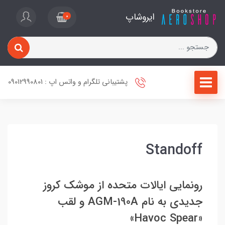
ایروشاپ
0
پشتیبانی تلگرام و واتس اپ : 09012990801
Standoff
رونمایی ایالات متحده از موشک کروز
جدیدی به نام AGM-190A و لقب
«Havoc Spear»