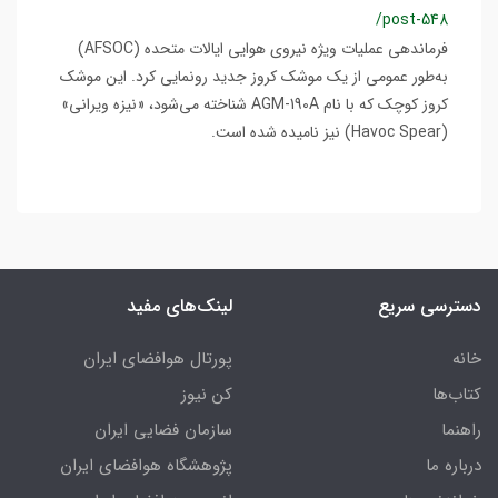
/post-548
فرماندهی عملیات ویژه نیروی هوایی ایالات متحده (AFSOC)
به‌طور عمومی از یک موشک کروز جدید رونمایی کرد. این موشک
کروز کوچک که با نام AGM-190A شناخته می‌شود، «نیزه ویرانی»
(Havoc Spear) نیز نامیده شده است.
دسترسی سریع
لینک‌های مفید
خانه
پورتال هوافضای ایران
کتاب‌ها
کن نیوز
راهنما
سازمان فضایی ایران
درباره ما
پژوهشگاه هوافضای ایران