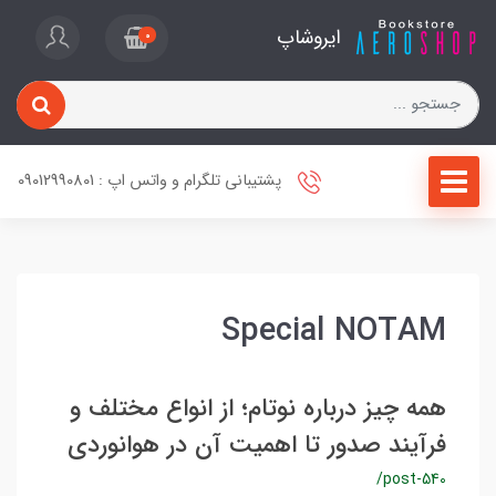
ایروشاپ
0
پشتیبانی تلگرام و واتس اپ : 09012990801
Special NOTAM
همه چیز درباره نوتام؛ از انواع مختلف و
فرآیند صدور تا اهمیت آن در هوانوردی
/post-540