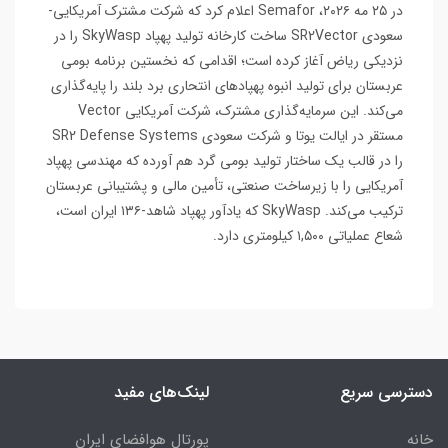
در ۲۵ مه ۲۰۲۶، Semafor اعلام کرد که شرکت مشترک آمریکایی-
سعودی SR2Vector ساخت کارخانه تولید پهپاد SkyWasp را در
نزدیکی ریاض آغاز کرده است؛ اقدامی که نخستین برنامه بومی
عربستان برای تولید انبوه پهپادهای انتحاری برد بلند را پایه‌گذاری
می‌کند. این سرمایه‌گذاری مشترک، شرکت آمریکایی Vector
مستقر در ایالت یوتا و شرکت سعودی SR2 Defense Systems
را در قالب یک ساختار تولید بومی گرد هم آورده که مهندسی پهپاد
آمریکایی را با زیرساخت صنعتی، تأمین مالی و پشتیبانی عربستان
ترکیب می‌کند. SkyWasp که یادآور پهپاد شاهد-۱۳۶ ایران است،
شعاع عملیاتی ۱,۵۰۰ کیلومتری دارد.
دسترسی سریع
لینک‌های مفید
خانه
پورتال هوافضای ایران