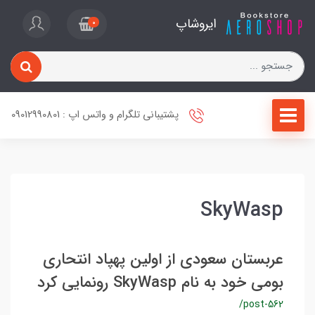
ایروشاپ
0
پشتیبانی تلگرام و واتس اپ : 09012990801
SkyWasp
عربستان سعودی از اولین پهپاد انتحاری
بومی خود به نام SkyWasp رونمایی کرد
/post-562