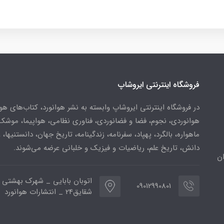
فروشگاه اینترنتی ایروشاپ
در فروشگاه اینترنتی ایروشاپ وابسته به نشر هوانورد، کتاب‌های هو
هوانوردی، نجوم، فضا و فضانوردی، فناوری نظامی، هواپیما، موشک
ماهواره، بالگرد، پهپاد، سفرنامه، زندگینامه، تاریخ جهان، دانستنیها، 
دانش، تاریخ علم، ریاضیات و فیزیک و خلبانی عرضه می‌شوند.
ن
اتوبان بابایی _ شهرک بهشتی 
09012990801
شقایق24 _ انتشارات هوانورد