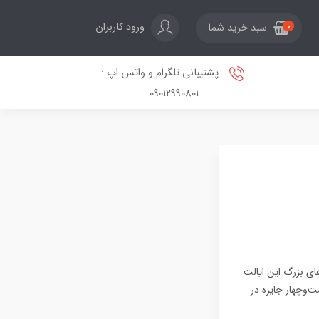
ورود کاربران
سبد خرید شما
0
پشتیبانی تلگرام و واتس اپ :
09012990801
های بزرگ این ایالت
ودگاه جهان شناخته شده است. هر ساله، جایزه معماری Prix Versailles، بیست‌وچهار جایزه در