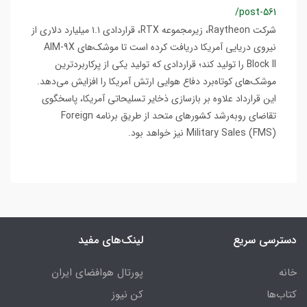
/post-561
شرکت Raytheon، زیرمجموعه RTX، قراردادی ۱.۱ میلیارد دلاری از
نیروی دریایی آمریکا دریافت کرده است تا موشک‌های AIM-9X
Block II را تولید کند؛ قراردادی که تولید یکی از پرکاربردترین
موشک‌های کوتاه‌برد دفاع هوایی ارتش آمریکا را افزایش می‌دهد.
این قرارداد علاوه بر بازسازی ذخایر تسلیحاتی آمریکا، پاسخگوی
تقاضای رو‌به‌رشد کشورهای متحد از طریق برنامه Foreign
Military Sales (FMS) نیز خواهد بود.
دسترسی سریع
لینک‌های مفید
خانه
پورتال هوافضای ایران
کتاب‌ها
کن نیوز