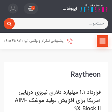
ایروشاپ
0
پشتیبانی تلگرام و واتس اپ : 09012990801
Raytheon
قرارداد ۱.۱ میلیارد دلاری نیروی دریایی
آمریکا برای افزایش تولید موشک AIM-
9X Block II