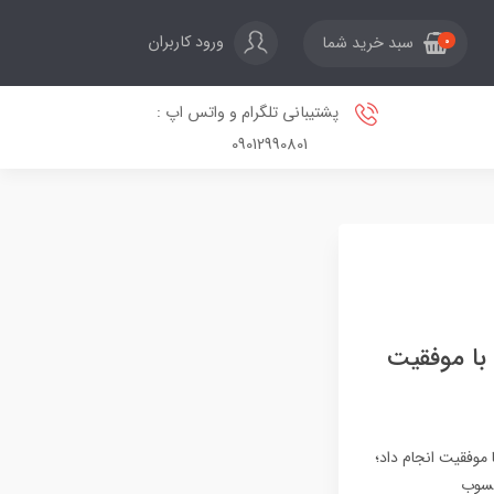
ورود کاربران
سبد خرید شما
0
پشتیبانی تلگرام و واتس اپ :
09012990801
آزمایش شلیک عملیاتی پهپاد SkyLance ساخت شرکت Rotron با موفقیت
Rotron Aerosp آزمایش شلیک عملیاتی پهپاد تهاجمی خودمختار SkyLance را با موفقیت انجام داد؛
حسوب