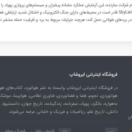
 شرکت سازنده، این آزمایش عملکرد سامانه پیشران و سیستم‌های پروازی پهپاد را 
Rotron می‌گوید SkyLance قادر است در محیط‌های دارای جنگ الکترونیک و اختلال شدید ارتباطی 
 در بردهای طولانی حمل کند؛ هرچند جزئیات مربوط به برد و ظرفیت حمله منتشر 
فروشگاه اینترنتی ایروشاپ
در فروشگاه اینترنتی ایروشاپ وابسته به نشر هوانورد، کتاب‌های هو
هوانوردی، نجوم، فضا و فضانوردی، فناوری نظامی، هواپیما، موشک
ماهواره، بالگرد، پهپاد، سفرنامه، زندگینامه، تاریخ جهان، دانستنیها، 
دانش، تاریخ علم، ریاضیات و فیزیک و خلبانی عرضه می‌شوند.
ن
اتوبان بابایی _ شهرک بهشتی 