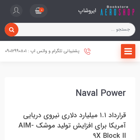
ایروشاپ
0
پشتیبانی تلگرام و واتس اپ : 09012990801
Naval Power
قرارداد ۱.۱ میلیارد دلاری نیروی دریایی
آمریکا برای افزایش تولید موشک AIM-
9X Block II