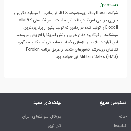
/post-561
شرکت Raytheon، زیرمجموعه RTX، قراردادی ۱.۱ میلیارد دلاری از
نیروی دریایی آمریکا دریافت کرده است تا موشک‌های AIM-9X
Block II را تولید کند؛ قراردادی که تولید یکی از پرکاربردترین
موشک‌های کوتاه‌برد دفاع هوایی ارتش آمریکا را افزایش می‌دهد.
این قرارداد علاوه بر بازسازی ذخایر تسلیحاتی آمریکا، پاسخگوی
تقاضای رو‌به‌رشد کشورهای متحد از طریق برنامه Foreign
Military Sales (FMS) نیز خواهد بود.
دسترسی سریع
لینک‌های مفید
خانه
پورتال هوافضای ایران
کتاب‌ها
کن نیوز