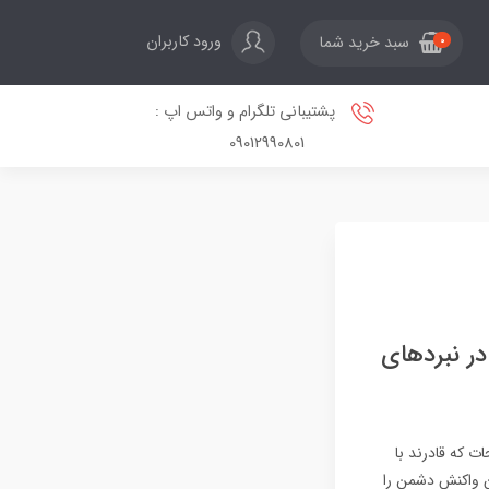
ورود کاربران
سبد خرید شما
0
پشتیبانی تلگرام و واتس اپ :
09012990801
در نبردهای
 که قادرند با
زمان واکنش دشمن را