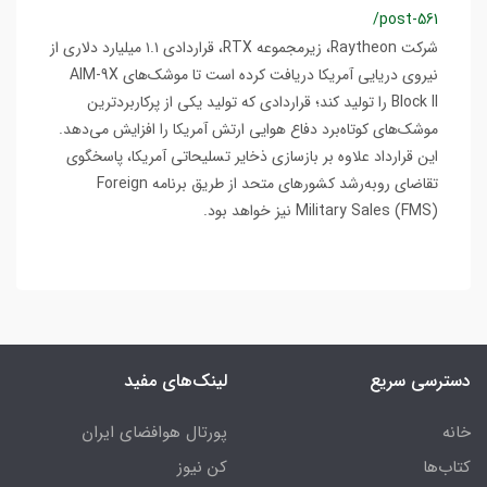
/post-561
شرکت Raytheon، زیرمجموعه RTX، قراردادی ۱.۱ میلیارد دلاری از
نیروی دریایی آمریکا دریافت کرده است تا موشک‌های AIM-9X
Block II را تولید کند؛ قراردادی که تولید یکی از پرکاربردترین
موشک‌های کوتاه‌برد دفاع هوایی ارتش آمریکا را افزایش می‌دهد.
این قرارداد علاوه بر بازسازی ذخایر تسلیحاتی آمریکا، پاسخگوی
تقاضای رو‌به‌رشد کشورهای متحد از طریق برنامه Foreign
Military Sales (FMS) نیز خواهد بود.
دسترسی سریع
لینک‌های مفید
خانه
پورتال هوافضای ایران
کتاب‌ها
کن نیوز