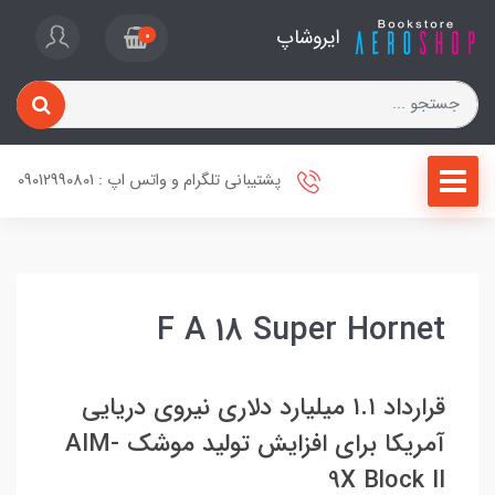
ایروشاپ
0
پشتیبانی تلگرام و واتس اپ : 09012990801
F A 18 Super Hornet
قرارداد ۱.۱ میلیارد دلاری نیروی دریایی
آمریکا برای افزایش تولید موشک AIM-
9X Block II