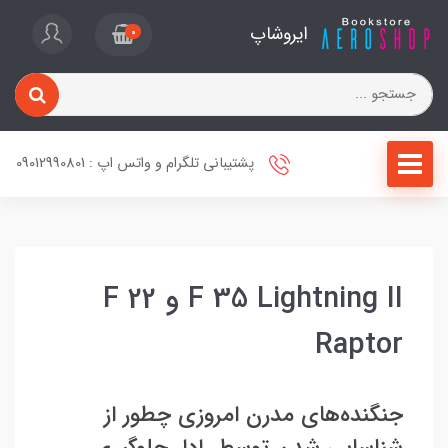
ایروشاپ
0
پشتیبانی تلگرام و واتس اپ : 09012990801
F 35 Lightning II و F 22
Raptor
جنگنده‌های مدرن امروزی چطور از