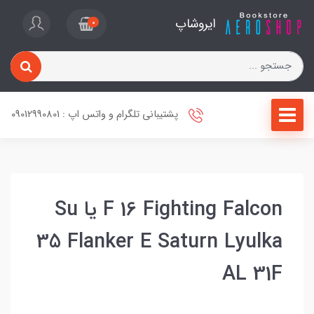
ایروشاپ
0
پشتیبانی تلگرام و واتس اپ : 09012990801
F 16 Fighting Falcon یا Su
35 Flanker E Saturn Lyulka
AL 31F