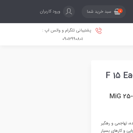
ورود کاربران
سبد خرید شما
0
پشتیبانی تلگرام و واتس اپ :
09012990801
F 15 E
سریع‌ترین جت‌های جنگی ساخت روسیه و شوروی؛ از Tu-160 تا MiG 25-
ده، تهاجمی و رهگیر
یی و کارهای بسیار