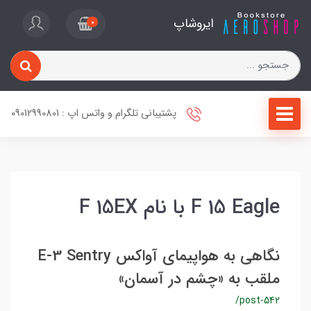
ایروشاپ
0
پشتیبانی تلگرام و واتس اپ : 09012990801
F 15 Eagle با نام F 15EX
نگاهی به هواپیمای آواکس E-3 Sentry
ملقب به «چشم در آسمان»
/post-542