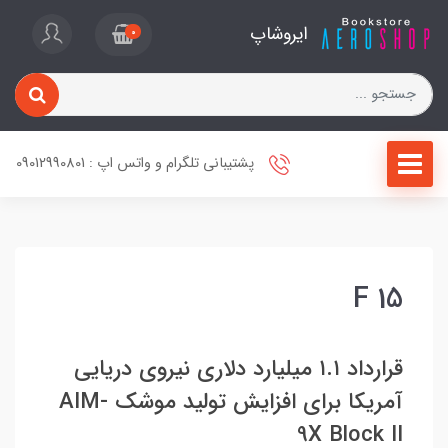
ایروشاپ
0
پشتیبانی تلگرام و واتس اپ : 09012990801
F 15
قرارداد ۱.۱ میلیارد دلاری نیروی دریایی
آمریکا برای افزایش تولید موشک AIM-
9X Block II