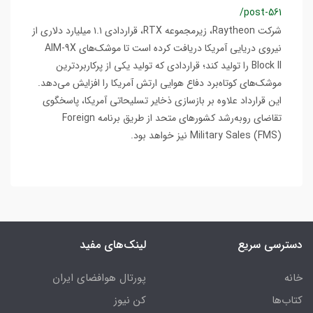
/post-561
شرکت Raytheon، زیرمجموعه RTX، قراردادی ۱.۱ میلیارد دلاری از
نیروی دریایی آمریکا دریافت کرده است تا موشک‌های AIM-9X
Block II را تولید کند؛ قراردادی که تولید یکی از پرکاربردترین
موشک‌های کوتاه‌برد دفاع هوایی ارتش آمریکا را افزایش می‌دهد.
این قرارداد علاوه بر بازسازی ذخایر تسلیحاتی آمریکا، پاسخگوی
تقاضای رو‌به‌رشد کشورهای متحد از طریق برنامه Foreign
Military Sales (FMS) نیز خواهد بود.
دسترسی سریع
لینک‌های مفید
خانه
پورتال هوافضای ایران
کتاب‌ها
کن نیوز